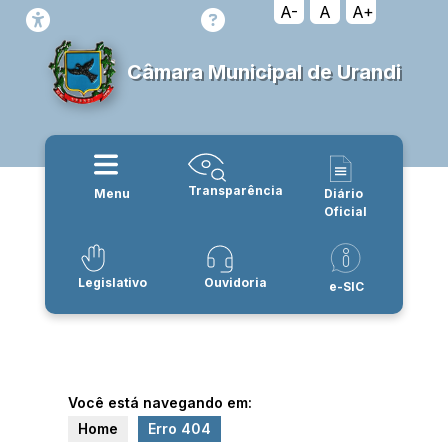
A-
A
A+
Câmara Municipal de Urandi
Transparência
Menu
Diário
Oficial
Legislativo
Ouvidoria
e-SIC
Você está navegando em:
Home
Erro 404