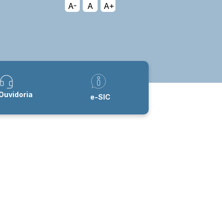
A-
A
A+
Ouvidoria
e-SIC