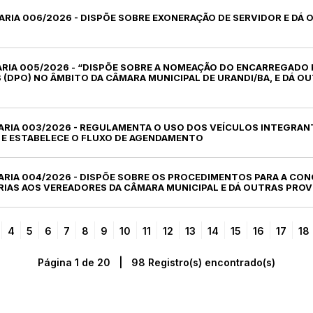
ARIA 006/2026 - DISPÕE SOBRE EXONERAÇÃO DE SERVIDOR E DÁ
TARIA 005/2026 - “DISPÕE SOBRE A NOMEAÇÃO DO ENCARREGAD
 (DPO) NO ÂMBITO DA CÂMARA MUNICIPAL DE URANDI/BA, E DÁ O
ARIA 003/2026 - REGULAMENTA O USO DOS VEÍCULOS INTEGRAN
 E ESTABELECE O FLUXO DE AGENDAMENTO
ARIA 004/2026 - DISPÕE SOBRE OS PROCEDIMENTOS PARA A CON
IAS AOS VEREADORES DA CÂMARA MUNICIPAL E DÁ OUTRAS PROV
4
5
6
7
8
9
10
11
12
13
14
15
16
17
18
Página 1 de 20 | 98 Registro(s) encontrado(s)