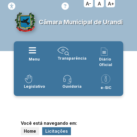
A-
A
A+
Câmara Municipal de Urandi
Transparência
Menu
Diário
Oficial
Legislativo
Ouvidoria
e-SIC
Você está navegando em:
Home
Licitações